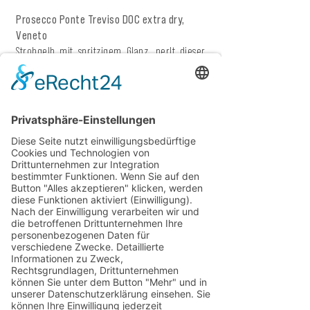
Prosecco Ponte Treviso DOC extra dry,
Veneto
Strohgelb mit spritzigem Glanz, perlt dieser
Glera-Knaller aus dem Prosecco-Hügel wie 'ne
feine Aperitif-Glücksexplosion, die begeistert!
Duftet nach saftiger Birne, knackigem Apfel,
Zitruskick und wildem Blumenmeer – so
intensiv fruchtig, dass deine Nase Applaus
spendet. Schmeckt elegant trocken, cremig-
frisch und mit mega-langem Finale, das schon
beim ersten Schluck Lust auf mehr macht.
Pure Prosecco-Liebe ohne Reue.
Der König der Bläschen!
Angebotspreis pro Flasche:
s
tatt
€ 10,
90
jetzt
€ 9,90
(inkl. Mwst)
Rotwein