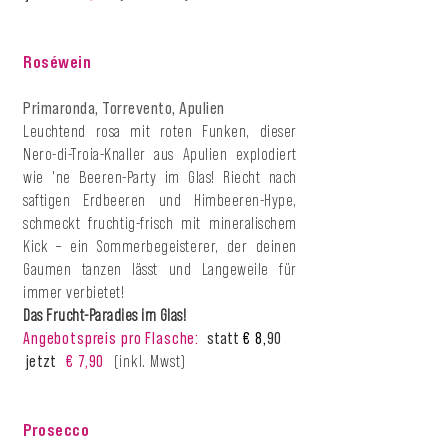
Roséwein
Primaronda, Torrevento, Apulien
Leuchtend rosa mit roten Funken, dieser
Nero-di-Troia-Knaller aus Apulien explodiert
wie 'ne Beeren-Party im Glas! Riecht nach
saftigen Erdbeeren und Himbeeren-Hype,
schmeckt fruchtig-frisch mit mineralischem
Kick – ein Sommerbegeisterer, der deinen
Gaumen tanzen lässt und Langeweile für
immer verbietet!
Das Frucht-Paradies im Glas!
Angebotspreis pro Flasche:
s
tatt
€ 8,
90
jetzt
€ 7,90
(inkl. Mwst)
Prosecco