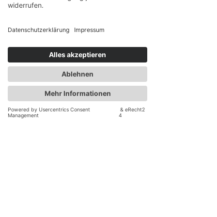
Bernardeschi 2.60 Governo, Terrescure,
Toskana
Sangiovese, Merlot, Cabernet-Power mit
Governo-Trick. Tiefgranatrot und duftend nach
reifen Kirschen, würzigem Leder, Vanille-
Vibes und dunklem Schokozauber – so
intensiv, dass dein Gaumen „Mamma mia!“
ruft. Schmeckt vollkräftig, samtweich, mit
saftiger Frucht, feiner Struktur und langem,
würzigem Nachhall, der dich umhaut. Eine
feine Rotwein-Glücksexplosion, die
begeistert.
Eine Rotwein-Rakete!
Angebotspreis pro Flasche:
s
tatt
€ 9,
90
jetzt
€ 8,90
(inkl. Mwst)
Probierpaket mit je 3 Flaschen aller
Weine:
s
tatt
€ 127,8
0 jetzt
€