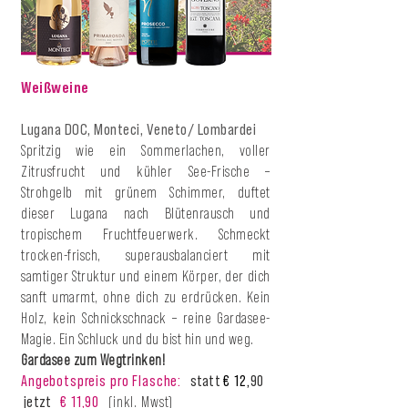
Weißweine
Lugana DOC, Monteci, Veneto/ Lombardei
Spritzig wie ein Sommerlachen, voller
Zitrusfrucht und kühler See-Frische –
Strohgelb mit grünem Schimmer, duftet
dieser Lugana nach Blütenrausch und
tropischem Fruchtfeuerwerk. Schmeckt
trocken-frisch, superausbalanciert mit
samtiger Struktur und einem Körper, der dich
sanft umarmt, ohne dich zu erdrücken. Kein
Holz, kein Schnickschnack – reine Gardasee-
Magie. Ein Schluck und du bist hin und weg.
Gardasee zum Wegtrinken!
Angebotspreis pro Flasche:
statt
€ 12,
90
jetzt
€ 11,90
(inkl. Mwst)