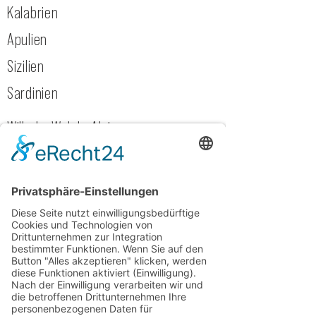
Kalabrien
Apulien
Sizilien
Sardinien
Wilhelm Walch, Alois
Warasin, Kellerei St. Magdalena
Allegrini, Cavalchina, Maculan
Tenuta Roveglia, La Prendina
Pelassa, Terre da Vino, Bussia
Soprana
Gildo, Jermann