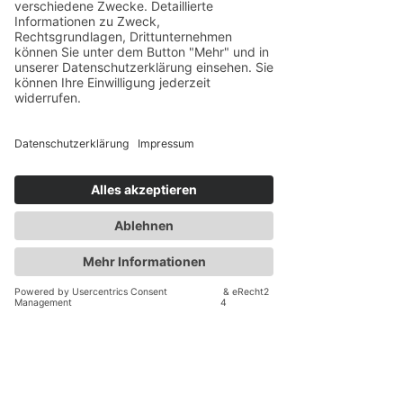
Fuligni, Panizzi, Leonardo Da Vinci, Il
Chicco Andreucci
Barbi
Garofoli
Librandi
Torrevento, L’Antesi
Planeta
Contini